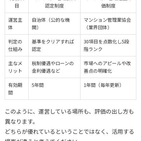
目
認定制度
価制度
運営主
自治体（公的な機
マンション管理業協会
体
関）
（業界団体）
判定の
基準をクリアすれば
30項目を点数化し5段
仕組み
認定
階ランク
主なメ
税制優遇やローンの
市場へのアピールや改
リット
金利優遇など
善点の明確化
有効期
5年間
1年間（毎年更新）
間
このように、運営している場所も、評価の出し方も
異なります。
どちらが優れているということではなく、活用する