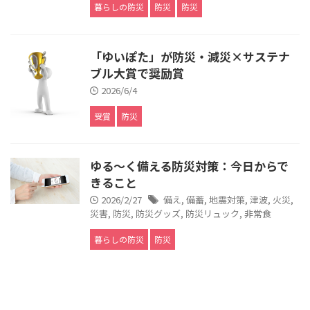
暮らしの防災
防災
防災
「ゆいぽた」が防災・減災×サステナ
ブル大賞で奨励賞
2026/6/4
受賞
防災
ゆる～く備える防災対策：今日からで
きること
2026/2/27
備え
,
備蓄
,
地震対策
,
津波
,
火災
,
災害
,
防災
,
防災グッズ
,
防災リュック
,
非常食
暮らしの防災
防災