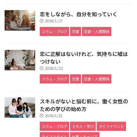
恋をしながら、自分を知っていく
2026/1/27
コラム・ブログ
恋愛
恋愛・人間関係
恋に正解はないけれど、気持ちに嘘は
つけない
2026/1/22
コラム・ブログ
恋愛
恋愛・人間関係
スキルがないと悩む前に。働く女性の
ための学びの始め方
2026/1/21
コラム・ブログ
スキル・学び
ライフイベント
ライフスタイル
仕事・キャリア