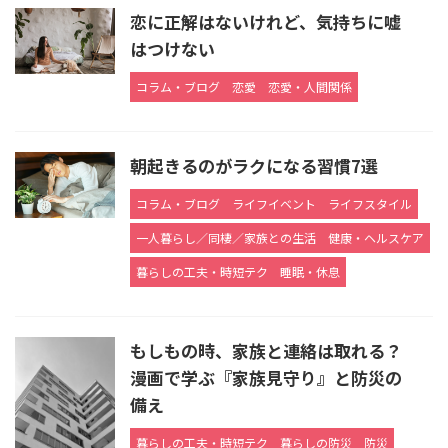
恋に正解はないけれど、気持ちに嘘
はつけない
コラム・ブログ
恋愛
恋愛・人間関係
朝起きるのがラクになる習慣7選
コラム・ブログ
ライフイベント
ライフスタイル
一人暮らし／同棲／家族との生活
健康・ヘルスケア
暮らしの工夫・時短テク
睡眠・休息
もしもの時、家族と連絡は取れる？
漫画で学ぶ『家族見守り』と防災の
備え
暮らしの工夫・時短テク
暮らしの防災
防災