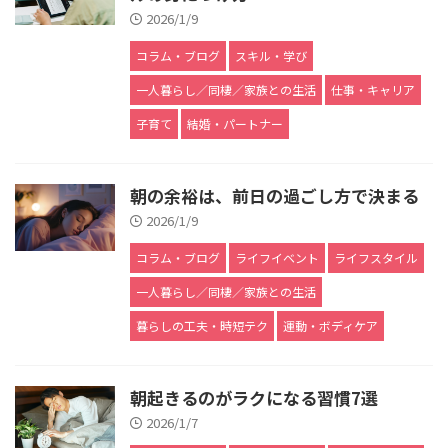
2026/1/9
コラム・ブログ
スキル・学び
一人暮らし／同棲／家族との生活
仕事・キャリア
子育て
結婚・パートナー
朝の余裕は、前日の過ごし方で決まる
2026/1/9
コラム・ブログ
ライフイベント
ライフスタイル
一人暮らし／同棲／家族との生活
暮らしの工夫・時短テク
運動・ボディケア
朝起きるのがラクになる習慣7選
2026/1/7