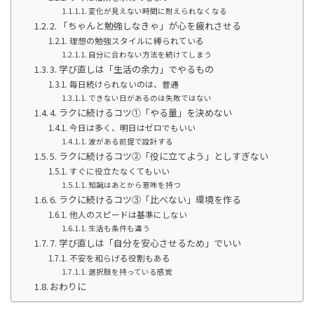
変化が見えない時間に耐えられなくなる
2. 「ちゃんと勉強しなきゃ」が心を疲れさせる
理想の勉強スタイルに縛られている
自分に合わない方法を続けてしまう
3. 学び直しは「生活の余力」でやるもの
毎日続けられないのは、普通
できない日があるのは失敗ではない
4. ラクに続けるコツ①「やる量」を決めない
今日は多く、明日はゼロでもいい
波がある前提で設計する
5. ラクに続けるコツ②「役に立てよう」としすぎない
すぐに役立たなくてもいい
知識はあとから意味を持つ
6. ラクに続けるコツ③「比べない」環境を作る
他人のスピードは基準にしない
生活も条件も違う
7. 学び直しは「自分を安心させるため」でいい
不安を和らげる役割もある
選択肢を持っている感覚
おわりに