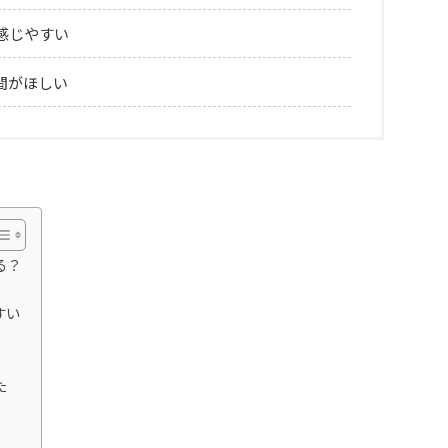
感じやすい
間がほしい
る？
すい
た